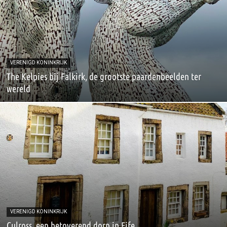
VERENIGD KONINKRIJK
The Kelpies bij Falkirk, de grootste paardenbeelden ter
wereld
VERENIGD KONINKRIJK
Culross, een betoverend dorp in Fife