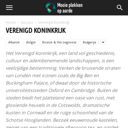
Home
Europa
Verenigd Koninkrijk
VERENIGD KONINKRIJK
Albanië
België
Bosnië & Herzegovina
Bulgarije
Het Verenigd Koninkrijk, een land vol geschiedenis,
cultuur en adembenemende landschappen, is een
veelzijdige bestemming. Verken de bruisende straten
van Londen met iconen zoals de Big Ben en
Buckingham Palace, of dwaal door de historische
universiteitssteden Oxford en Cambridge. Buiten de
steden biedt het platteland een oase van rust, met
glooiende heuvels in de Cotswolds, dramatische
kusten in Cornwall en de ruige schoonheid van de
Schotse Hooglanden. Bezoek eeuwenoude kastelen,
geniet van een traditionele afternoon tea, en ontdek