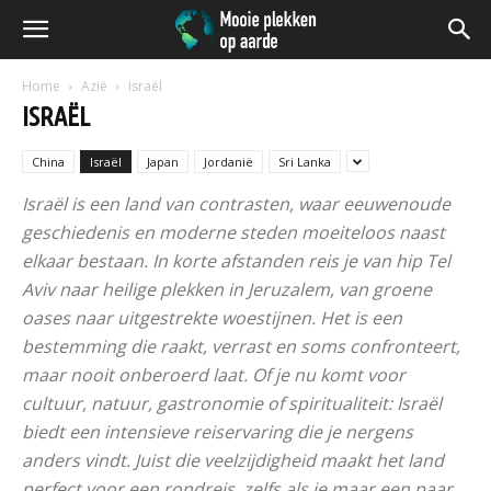
Home
Azië
Israël
ISRAËL
China
Israël
Japan
Jordanië
Sri Lanka
Israël is een land van contrasten, waar eeuwenoude
geschiedenis en moderne steden moeiteloos naast
elkaar bestaan. In korte afstanden reis je van hip Tel
Aviv naar heilige plekken in Jeruzalem, van groene
oases naar uitgestrekte woestijnen. Het is een
bestemming die raakt, verrast en soms confronteert,
maar nooit onberoerd laat. Of je nu komt voor
cultuur, natuur, gastronomie of spiritualiteit: Israël
biedt een intensieve reiservaring die je nergens
anders vindt. Juist die veelzijdigheid maakt het land
perfect voor een rondreis, zelfs als je maar een paar