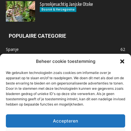
Sprookjesachtig Janjske Otoke
Bosnië & Herzegovina
POPULAIRE CATEGORIE
Spanje
62
Frankrijk
47
Beheer cookie toestemming
Inspiratie
32
We gebruiken technologieën zoals cookies om informatie over je
Marokko
32
apparaat op te slaan en/of te raadplegen. We doen dit met als doel om de
beste ervaring te bieden en om gepersonaliseerde advertenties te tonen.
IJsland
32
Door in te stemmen met deze technologieën kunnen we gegevens zoals
Malta
31
bladeren gedrag of unieke ID's op deze site verwerken. Als je geen
toestemming geeft of je toestemming intrekt, kan dit een nadelige invloed
Roemenië
29
hebben op bepaalde functies en mogelijkheden.
Noorwegen
23
Bosnië & Herzegovina
23
Accepteren