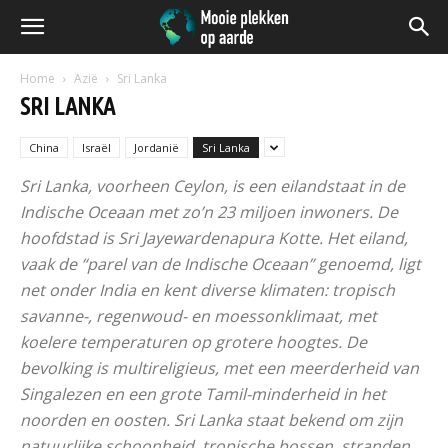
Home
Azië
Sri Lanka
SRI LANKA
China
Israël
Jordanië
Sri Lanka
Sri Lanka, voorheen Ceylon, is een eilandstaat in de
Indische Oceaan met zo’n 23 miljoen inwoners. De
hoofdstad is Sri Jayewardenapura Kotte. Het eiland,
vaak de “parel van de Indische Oceaan” genoemd, ligt
net onder India en kent diverse klimaten: tropisch
savanne-, regenwoud- en moessonklimaat, met
koelere temperaturen op grotere hoogtes. De
bevolking is multireligieus, met een meerderheid van
Singalezen en een grote Tamil-minderheid in het
noorden en oosten. Sri Lanka staat bekend om zijn
natuurlijke schoonheid, tropische bossen, stranden