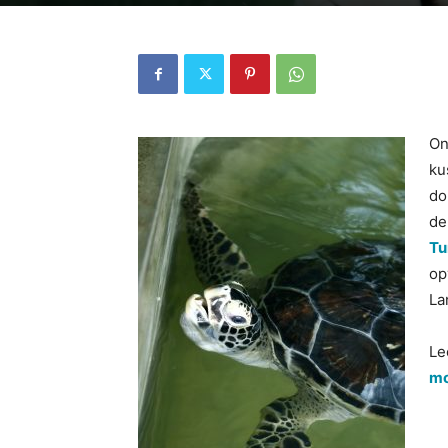
On
ku
do
de
Tu
op
La
Le
mo