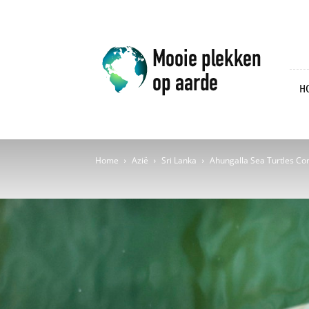
Mooie
plekken
op
aarde
H
Home
Azië
Sri Lanka
Ahungalla Sea Turtles Con