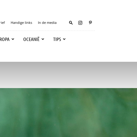
ief
Handige links
In de media
ROPA
OCEANIË
TIPS