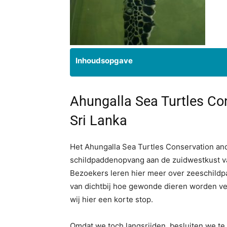
Inhoudsopgave
Ahungalla Sea Turtles Co
Sri Lanka
Het Ahungalla Sea Turtles Conservation an
schildpaddenopvang aan de zuidwestkust va
Bezoekers leren hier meer over zeeschildpa
van dichtbij hoe gewonde dieren worden ve
wij hier een korte stop.
Omdat we toch langsrijden, besluiten we te