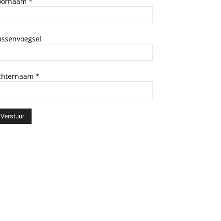
oornaam
*
ussenvoegsel
chternaam
*