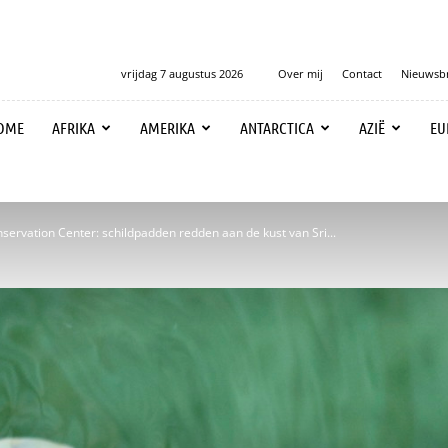
vrijdag 7 augustus 2026
Over mij
Contact
Nieuwsbr
OME
AFRIKA
AMERIKA
ANTARCTICA
AZIË
EU
servation Center: schildpadden redden aan de kust van Sri...