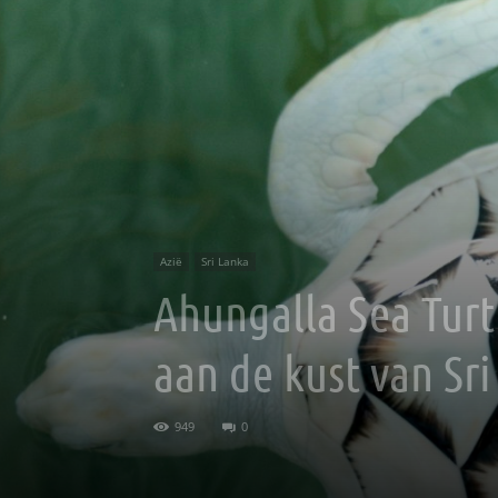
Azië
Sri Lanka
Ahungalla Sea Turt
aan de kust van Sr
949
0