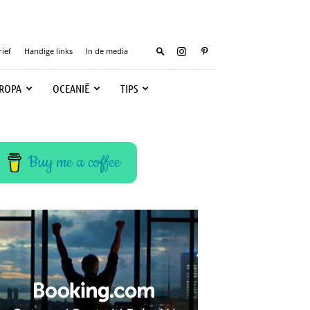
ief
Handige links
In de media
ROPA
OCEANIË
TIPS
Buy me a coffee