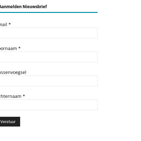
Aanmelden Nieuwsbrief
mail
*
oornaam
*
ussenvoegsel
chternaam
*