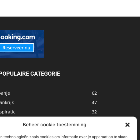
POPULAIRE CATEGORIE
panje
62
ankrijk
47
spiratie
32
arokko
32
Beheer cookie toestemming
sland
32
n technologieën zoals cookies om informatie over je apparaat op te slaan
alta
31