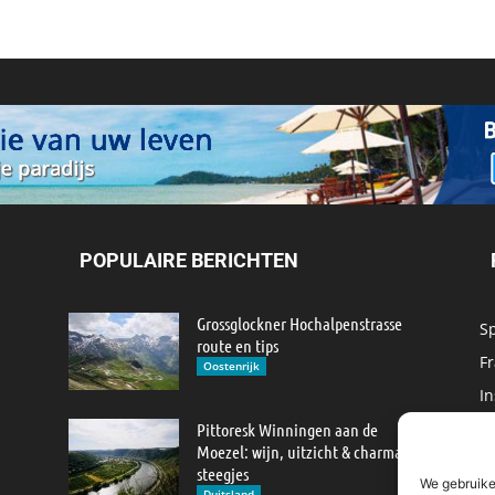
POPULAIRE BERICHTEN
Grossglockner Hochalpenstrasse
S
route en tips
Fr
Oostenrijk
In
M
Pittoresk Winningen aan de
Moezel: wijn, uitzicht & charmante
IJ
steegjes
We gebruike
M
Duitsland