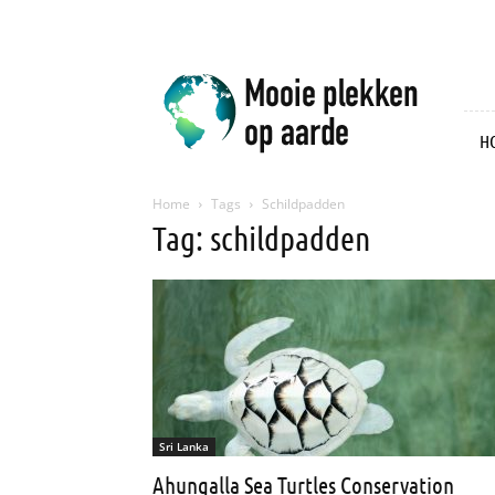
Mooie
plekken
op
aarde
H
Home
Tags
Schildpadden
Tag: schildpadden
Sri Lanka
Ahungalla Sea Turtles Conservation