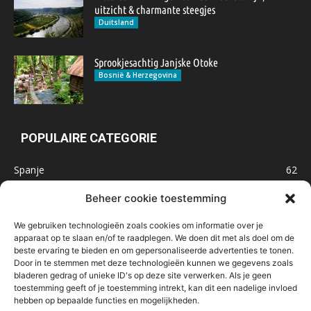
uitzicht & charmante steegjes
Duitsland
Sprookjesachtig Janjske Otoke
Bosnië & Herzegovina
POPULAIRE CATEGORIE
Spanje
62
Frankrijk
47
Beheer cookie toestemming
Inspiratie
32
We gebruiken technologieën zoals cookies om informatie over je
Marokko
32
apparaat op te slaan en/of te raadplegen. We doen dit met als doel om de
beste ervaring te bieden en om gepersonaliseerde advertenties te tonen.
IJsland
32
Door in te stemmen met deze technologieën kunnen we gegevens zoals
Malta
31
bladeren gedrag of unieke ID's op deze site verwerken. Als je geen
toestemming geeft of je toestemming intrekt, kan dit een nadelige invloed
Roemenië
29
hebben op bepaalde functies en mogelijkheden.