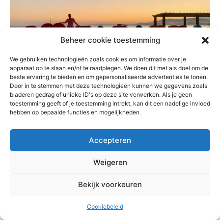
Beheer cookie toestemming
We gebruiken technologieën zoals cookies om informatie over je
apparaat op te slaan en/of te raadplegen. We doen dit met als doel om de
beste ervaring te bieden en om gepersonaliseerde advertenties te tonen.
Door in te stemmen met deze technologieën kunnen we gegevens zoals
bladeren gedrag of unieke ID's op deze site verwerken. Als je geen
toestemming geeft of je toestemming intrekt, kan dit een nadelige invloed
hebben op bepaalde functies en mogelijkheden.
Deze pagina kan affiliate links bevatten. Dat betekent dat wanneer je via zo’n
link een aankoop doet, wij een kleine commissie verdienen. Dit kost jou niks
extra's, maar wij zijn er blij mee. We steken veel tijd en energie in het bijhouden
Accepteren
van deze website, zodat alle informatie steeds up to date is. Heb je iets gehad
aan de informatie op deze reisblog? Dan zijn we heel dankbaar als je een
Weigeren
eventuele boeking via onze website of onze pagina met
handige links
boekt.
Bekijk voorkeuren
Sommige foto’s in dit artikel zijn ook te koop via
Werkaandemuur.nl
.
Cookiebeleid
TAGS
Tunesië