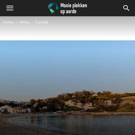
Home
Afrika
Tunesië
Afrika
Tunesië
Ontdek Tabarka: wat te doen in deze Noord-
Tunesische stad