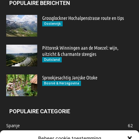
POPULAIRE BERICHTEN
Grossglockner Hochalpenstrasse route en tips
Oostenrijk
Pittoresk Winningen aan de Moezel: wijn,
uitzicht & charmante steegjes
Duitsland
Sprookjesachtig Janjske Otoke
Bosnië & Herzegovina
POPULAIRE CATEGORIE
Spanje
62
Frankrijk
47
Beheer cookie toestemming