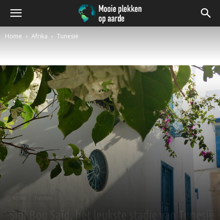
Home
Afrika
Tunesië
Afrika
Tunesië
Sidi Bou Saïd, het leukste stadje van Tunesië