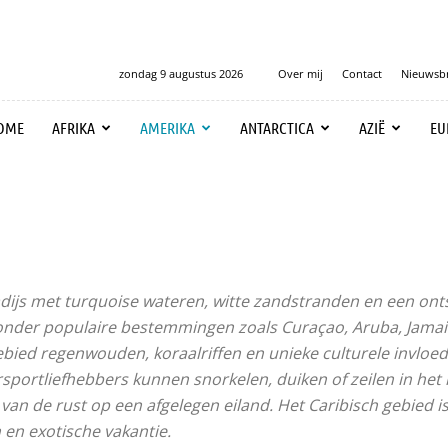
zondag 9 augustus 2026
Over mij
Contact
Nieuwsbr
OME
AFRIKA
AMERIKA
ANTARCTICA
AZIË
EU
adijs met turquoise wateren, witte zandstranden en een ont
ronder populaire bestemmingen zoals Curaçao, Aruba, Jamai
ebied regenwouden, koraalriffen en unieke culturele invloed
ortliefhebbers kunnen snorkelen, duiken of zeilen in het 
an de rust op een afgelegen eiland. Het Caribisch gebied is
en exotische vakantie.