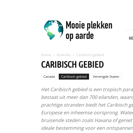
Mooie
plekken
op
aarde
H
Home
Amerika
Caribisch gebied
CARIBISCH GEBIED
Canada
Caribisch gebied
Verenigde Staten
Het Caribisch gebied is een tropisch par
bestaat uit meer dan 700 eilanden, waa
prachtige stranden biedt het Caribisch g
Europese en inheemse oorsprong. Watersp
bruisende steden zoals Havana of geniet v
ideale bestemming voor een ontspannen 