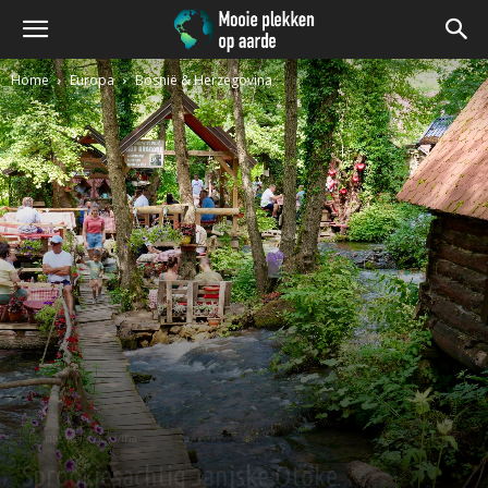
Home
Europa
Bosnië & Herzegovina
Bosnië & Herzegovina
Sprookjesachtig Janjske Otoke