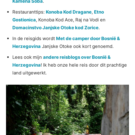
Kamena Soba
.
Restauranttips:
Konoba Kod Dragane
,
Etno
Gostionica
, Konoba Kod Ace, Raj na Vodi en
Domacinstvo Janjske Otoke kod Zorice
.
In de reisgids wordt
Met de camper door Bosnië &
Herzegovina
Janjske Otoke ook kort genoemd.
Lees ook mijn
andere reisblogs over Bosnië &
Herzegovina
! Ik heb onze hele reis door dit prachtige
land uitgewerkt.