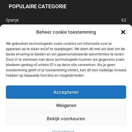
POPULAIRE CATEGORIE
Spanje
62
Frankrijk
47
Beheer cookie toestemming
Inspiratie
32
We gebruiken technologieën zoals cookies om informatie over je
Marokko
32
apparaat op te slaan en/of te raadplegen. We doen dit met als doel om de
beste ervaring te bieden en om gepersonaliseerde advertenties te tonen.
IJsland
32
Door in te stemmen met deze technologieën kunnen we gegevens zoals
Malta
31
bladeren gedrag of unieke ID's op deze site verwerken. Als je geen
toestemming geeft of je toestemming intrekt, kan dit een nadelige invloed
Roemenië
29
hebben op bepaalde functies en mogelijkheden.
Noorwegen
23
Bosnië & Herzegovina
23
Accepteren
Weigeren
Home
Over mij
Contact
Nieuwsbrief
Handige links
Bekijk voorkeuren
In de media
Cookiebeleid