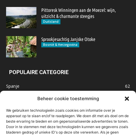
Pittoresk Winningen aan de Moezel: wijn,
uitzicht & charmante steegjes
Duitsland
Sprookjesachtig Janjske Otoke
Bosnië & Herzegovina
POPULAIRE CATEGORIE
Spanje
62
Frankrijk
47
Beheer cookie toestemming
Inspiratie
32
We gebruiken technologieën zoals cookies om informatie over je
Marokko
32
apparaat op te slaan en/of te raadplegen. We doen dit met als doel om de
beste ervaring te bieden en om gepersonaliseerde advertenties te tonen.
IJsland
32
Door in te stemmen met deze technologieën kunnen we gegevens zoals
Malta
31
bladeren gedrag of unieke ID's op deze site verwerken. Als je geen