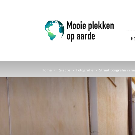
Mooie
plekken
op
aarde
H
Home
Reistips
Fotografie
Straatfotografie in h