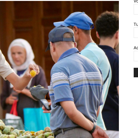
V
T
A