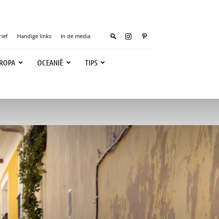
ief
Handige links
In de media
ROPA
OCEANIË
TIPS