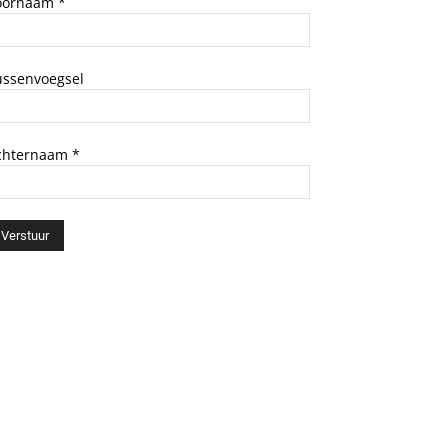
oornaam
*
ussenvoegsel
chternaam
*