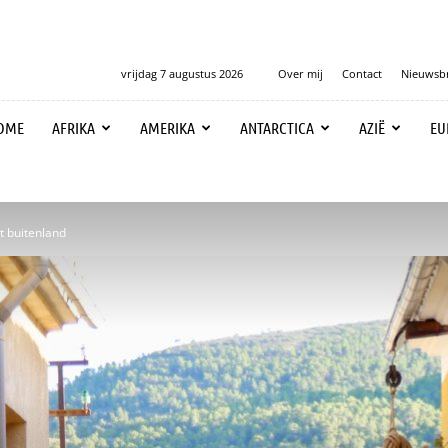
vrijdag 7 augustus 2026
Over mij
Contact
Nieuwsbr
OME
AFRIKA
AMERIKA
ANTARCTICA
AZIË
EU
et buitenland