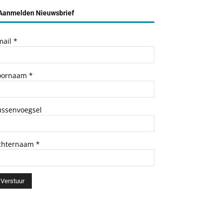
Aanmelden Nieuwsbrief
mail
*
oornaam
*
ussenvoegsel
chternaam
*