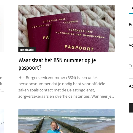
E
V
Inspiratie
Waar staat het BSN nummer op je
T
paspoort?
le
Het Burgerservicenummer (BSN) is een uniek
jk
persoonsnummer dat je nodig hebt voor officiële
A
...
zaken zoals contact met de Belastingdienst,
zorgverzekeraars en overheidsinstanties. Wanneer je...