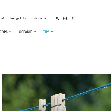
ief
Handige links
In de media
ROPA
OCEANIË
TIPS