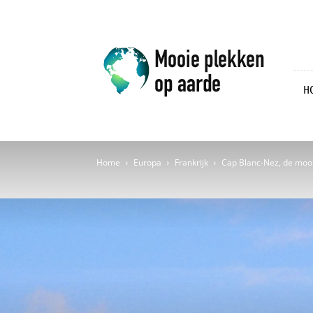
Mooie
plekken
op
aarde
H
Home
Europa
Frankrijk
Cap Blanc-Nez, de mooi