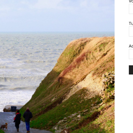
V
T
A