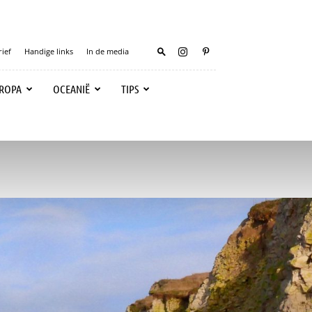
ief
Handige links
In de media
ROPA
OCEANIË
TIPS