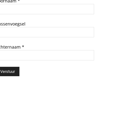
oornaam
*
ussenvoegsel
chternaam
*