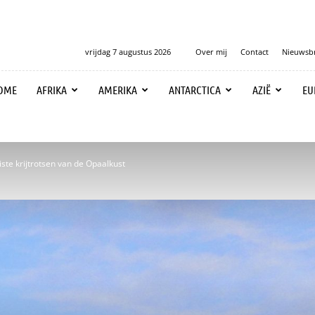
vrijdag 7 augustus 2026
Over mij
Contact
Nieuwsbr
OME
AFRIKA
AMERIKA
ANTARCTICA
AZIË
EU
ste krijtrotsen van de Opaalkust