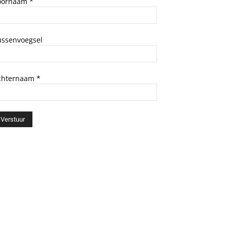
oornaam
*
ussenvoegsel
chternaam
*