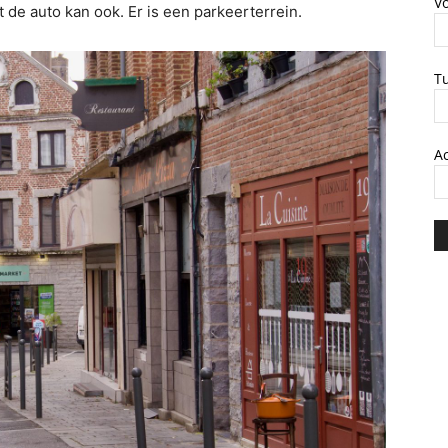
V
de auto kan ook. Er is een parkeerterrein.
T
A