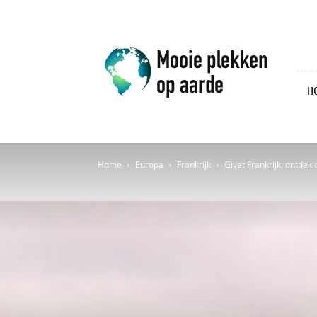
Mooie
plekken
op
aarde
H
Home
Europa
Frankrijk
Givet Frankrijk, ontde