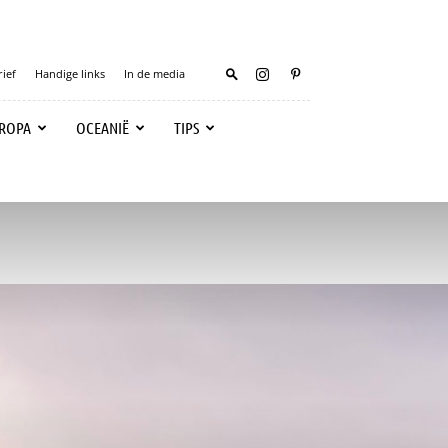
ief
Handige links
In de media
ROPA
OCEANIË
TIPS