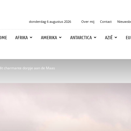
donderdag 6 augustus 2026
Over mij
Contact
Nieuwsbr
OME
AFRIKA
AMERIKA
ANTARCTICA
AZIË
EU
k dit charmante dorpje aan de Maas