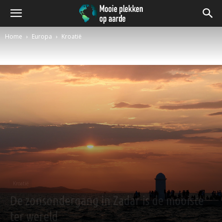
Home
Europa
Kroatië
Kroatië
De zonsondergang in Zadar is de mooiste
ter wereld