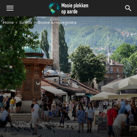
Home
Europa
Bosnië & Herzegovina
Bosnië & Herzegovina
Wat te doen in Sarajevo? 24
bezienswaardigheden en tips