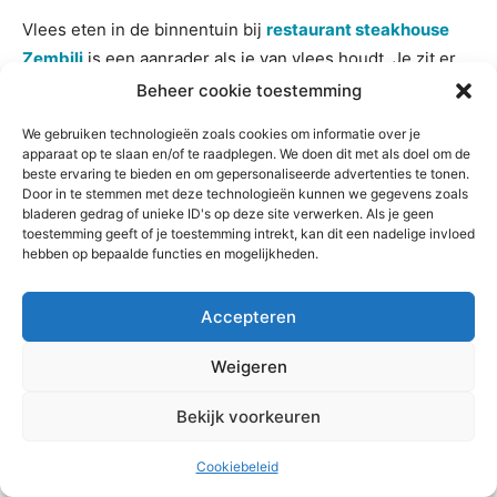
Vlees eten in de binnentuin bij
restaurant steakhouse
Zembilj
is een aanrader als je van vlees houdt. Je zit er
bovendien heerlijk rustig, ver van alle rumoer in een tuin
Beheer cookie toestemming
die gedeeld wordt met een ander restaurant.
We gebruiken technologieën zoals cookies om informatie over je
apparaat op te slaan en/of te raadplegen. We doen dit met als doel om de
beste ervaring te bieden en om gepersonaliseerde advertenties te tonen.
Door in te stemmen met deze technologieën kunnen we gegevens zoals
bladeren gedrag of unieke ID's op deze site verwerken. Als je geen
toestemming geeft of je toestemming intrekt, kan dit een nadelige invloed
hebben op bepaalde functies en mogelijkheden.
Accepteren
Weigeren
Bekijk voorkeuren
Cookiebeleid