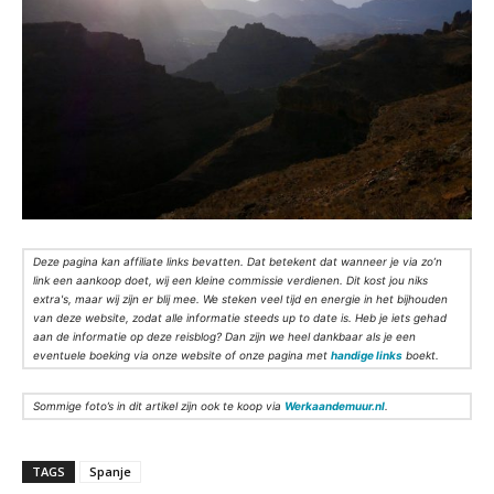
Deze pagina kan affiliate links bevatten. Dat betekent dat wanneer je via zo’n
link een aankoop doet, wij een kleine commissie verdienen. Dit kost jou niks
extra's, maar wij zijn er blij mee. We steken veel tijd en energie in het bijhouden
van deze website, zodat alle informatie steeds up to date is. Heb je iets gehad
aan de informatie op deze reisblog? Dan zijn we heel dankbaar als je een
eventuele boeking via onze website of onze pagina met
handige links
boekt.
Sommige foto’s in dit artikel zijn ook te koop via
Werkaandemuur.nl
.
TAGS
Spanje