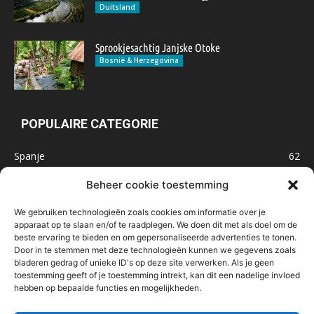
Duitsland
Sprookjesachtig Janjske Otoke
Bosnië & Herzegovina
POPULAIRE CATEGORIE
Spanje
62
Frankrijk
47
Beheer cookie toestemming
Inspiratie
32
We gebruiken technologieën zoals cookies om informatie over je
Marokko
32
apparaat op te slaan en/of te raadplegen. We doen dit met als doel om de
beste ervaring te bieden en om gepersonaliseerde advertenties te tonen.
IJsland
32
Door in te stemmen met deze technologieën kunnen we gegevens zoals
Malta
31
bladeren gedrag of unieke ID's op deze site verwerken. Als je geen
toestemming geeft of je toestemming intrekt, kan dit een nadelige invloed
Roemenië
29
hebben op bepaalde functies en mogelijkheden.
Noorwegen
23