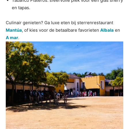
Tabanco Plateros: sfeervolle plek voor een glas sherry
en tapas.
Culinair genieten? Ga luxe eten bij sterrenrestaurant
Mantúa
, of kies voor de betaalbare favorieten
Albala
en
A mar
.