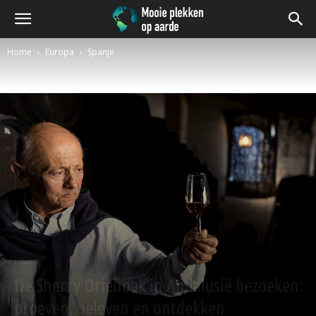
Home
Europa
Spanje
Spanje
De Sherry Driehoek in Andalusië bezoeken:
proeven, beleven en ontdekken