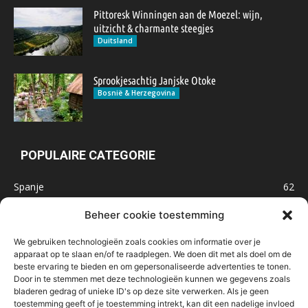
Pittoresk Winningen aan de Moezel: wijn,
uitzicht & charmante steegjes
Duitsland
Sprookjesachtig Janjske Otoke
Bosnië & Herzegovina
POPULAIRE CATEGORIE
Spanje
62
Frankrijk
47
Beheer cookie toestemming
Inspiratie
32
We gebruiken technologieën zoals cookies om informatie over je
Marokko
32
apparaat op te slaan en/of te raadplegen. We doen dit met als doel om de
beste ervaring te bieden en om gepersonaliseerde advertenties te tonen.
IJsland
32
Door in te stemmen met deze technologieën kunnen we gegevens zoals
Malta
31
bladeren gedrag of unieke ID's op deze site verwerken. Als je geen
toestemming geeft of je toestemming intrekt, kan dit een nadelige invloed