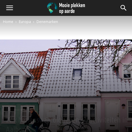
Home
Europa
Denemarken
Denemarken
27 x bezienswaardigheden en activiteiten in
Aalborg