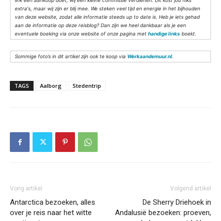
link een aankoop doet, wij een kleine commissie verdienen. Dit kost jou niks
extra's, maar wij zijn er blij mee. We steken veel tijd en energie in het bijhouden
van deze website, zodat alle informatie steeds up to date is. Heb je iets gehad
aan de informatie op deze reisblog? Dan zijn we heel dankbaar als je een
eventuele boeking via onze website of onze pagina met
handige links
boekt.
Sommige foto’s in dit artikel zijn ook te koop via
Werkaandemuur.nl
.
TAGS
Aalborg
Stedentrip
Vorig artikel
Volgend artikel
Antarctica bezoeken, alles
De Sherry Driehoek in
over je reis naar het witte
Andalusië bezoeken: proeven,