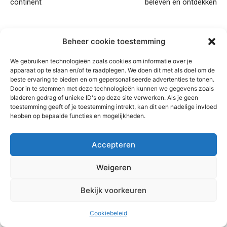
continent
beleven en ontdekken
Beheer cookie toestemming
We gebruiken technologieën zoals cookies om informatie over je
apparaat op te slaan en/of te raadplegen. We doen dit met als doel om de
beste ervaring te bieden en om gepersonaliseerde advertenties te tonen.
Door in te stemmen met deze technologieën kunnen we gegevens zoals
bladeren gedrag of unieke ID's op deze site verwerken. Als je geen
Judith
toestemming geeft of je toestemming intrekt, kan dit een nadelige invloed
hebben op bepaalde functies en mogelijkheden.
Hoi! Ik ben Judith, een reislustig type dat altijd op zoek is naar
mooie plekken, overal ter wereld. Het avontuur roept, maar ik hou
ook van chillen en genieten van het uitzicht. Al meer dan 15 jaar
Accepteren
lang leg ik mijn reisverhalen vast als contentcreator en fotograaf.
Fotograferen is naast reizen namelijk óók een passie! Ik hoop
Weigeren
andere reizigers te inspireren en te helpen bij vragen over
bestemmingen. Mijn motto: als je goed om je heen kijkt, zie je dat
Bekijk voorkeuren
alles gekleurd is!
Cookiebeleid