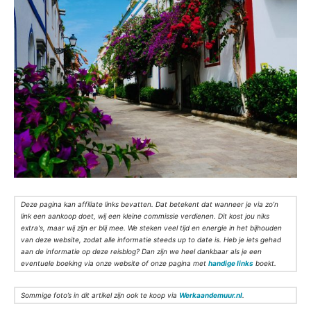
Deze pagina kan affiliate links bevatten. Dat betekent dat wanneer je via zo’n
link een aankoop doet, wij een kleine commissie verdienen. Dit kost jou niks
extra's, maar wij zijn er blij mee. We steken veel tijd en energie in het bijhouden
van deze website, zodat alle informatie steeds up to date is. Heb je iets gehad
aan de informatie op deze reisblog? Dan zijn we heel dankbaar als je een
eventuele boeking via onze website of onze pagina met
handige links
boekt.
Sommige foto’s in dit artikel zijn ook te koop via
Werkaandemuur.nl
.