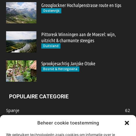
Grossglockner Hochalpenstrasse route en tips
Oostenrijk
Pittoresk Winningen aan de Moezel: wijn,
uitzicht & charmante steegjes
Duitsland
Sprookjesachtig Janjske Otoke
Bosnië & Herzegovina
POPULAIRE CATEGORIE
Spanje
62
Frankrijk
47
Beheer cookie toestemming
Inspiratie
32
We gebruiken technologieën zoals cookies om informatie over je