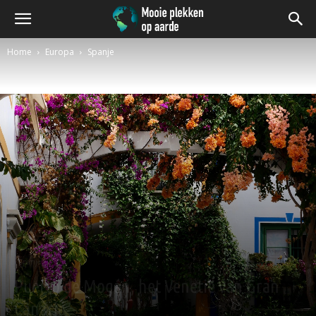
Home
Europa
Spanje
Spanje
Puerto de Mogán, het Venetië van Gran
Canaria