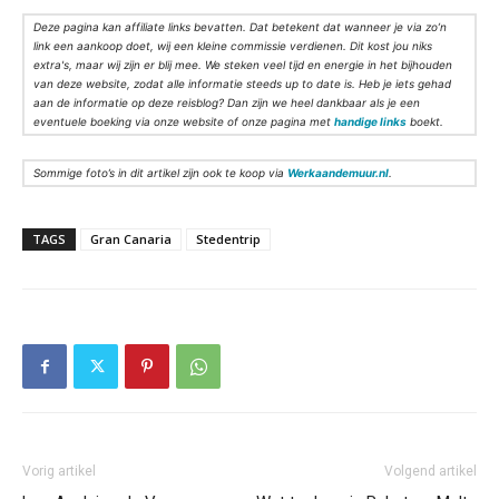
Deze pagina kan affiliate links bevatten. Dat betekent dat wanneer je via zo’n
link een aankoop doet, wij een kleine commissie verdienen. Dit kost jou niks
extra's, maar wij zijn er blij mee. We steken veel tijd en energie in het bijhouden
van deze website, zodat alle informatie steeds up to date is. Heb je iets gehad
aan de informatie op deze reisblog? Dan zijn we heel dankbaar als je een
eventuele boeking via onze website of onze pagina met
handige links
boekt.
Sommige foto’s in dit artikel zijn ook te koop via
Werkaandemuur.nl
.
TAGS
Gran Canaria
Stedentrip
Vorig artikel
Volgend artikel