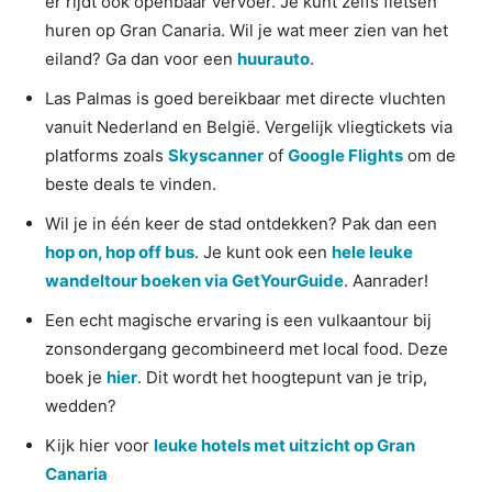
er rijdt ook openbaar vervoer. Je kunt zelfs fietsen
huren op Gran Canaria. Wil je wat meer zien van het
eiland? Ga dan voor een
huurauto
.
Las Palmas is goed bereikbaar met directe vluchten
vanuit Nederland en België. Vergelijk vliegtickets via
platforms zoals
Skyscanner
of
Google Flights
om de
beste deals te vinden.
Wil je in één keer de stad ontdekken? Pak dan een
hop on, hop off bus
. Je kunt ook een
hele leuke
wandeltour boeken via GetYourGuide
. Aanrader!
Een echt magische ervaring is een vulkaantour bij
zonsondergang gecombineerd met local food. Deze
boek je
hier
. Dit wordt het hoogtepunt van je trip,
wedden?
Kijk hier voor
leuke hotels met uitzicht op Gran
Canaria