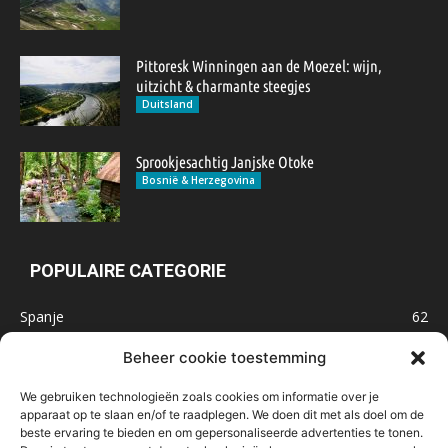
Pittoresk Winningen aan de Moezel: wijn,
uitzicht & charmante steegjes
Duitsland
Sprookjesachtig Janjske Otoke
Bosnië & Herzegovina
POPULAIRE CATEGORIE
Spanje
62
Frankrijk
47
Beheer cookie toestemming
Inspiratie
32
We gebruiken technologieën zoals cookies om informatie over je
Marokko
32
apparaat op te slaan en/of te raadplegen. We doen dit met als doel om de
beste ervaring te bieden en om gepersonaliseerde advertenties te tonen.
IJsland
32