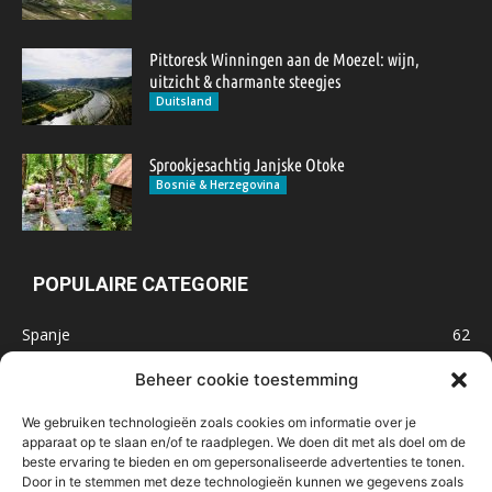
Pittoresk Winningen aan de Moezel: wijn,
uitzicht & charmante steegjes
Duitsland
Sprookjesachtig Janjske Otoke
Bosnië & Herzegovina
POPULAIRE CATEGORIE
Spanje
62
Frankrijk
47
Beheer cookie toestemming
Inspiratie
32
We gebruiken technologieën zoals cookies om informatie over je
Marokko
32
apparaat op te slaan en/of te raadplegen. We doen dit met als doel om de
beste ervaring te bieden en om gepersonaliseerde advertenties te tonen.
IJsland
32
Door in te stemmen met deze technologieën kunnen we gegevens zoals