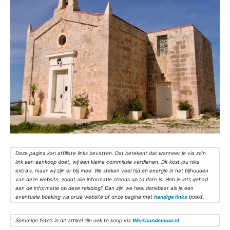
Deze pagina kan affiliate links bevatten. Dat betekent dat wanneer je via zo’n
link een aankoop doet, wij een kleine commissie verdienen. Dit kost jou niks
extra's, maar wij zijn er blij mee. We steken veel tijd en energie in het bijhouden
van deze website, zodat alle informatie steeds up to date is. Heb je iets gehad
aan de informatie op deze reisblog? Dan zijn we heel dankbaar als je een
eventuele boeking via onze website of onze pagina met
handige links
boekt.
Sommige foto’s in dit artikel zijn ook te koop via
Werkaandemuur.nl
.