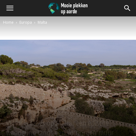
Home
Europa
Malta
Malta
Victoria Lines op Malta: een epische
wandeling langs een verborgen muur