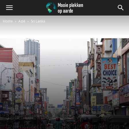
Home
Azië
Sri Lanka
Azië
Sri Lanka
Beleef Colombo: de beste
bezienswaardigheden & tips voor één dag