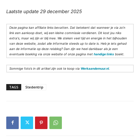
Laatste update 29 december 2025
Deze pagina kan affiliate links bevatten. Dat betekent dat wanneer je via zo’n
link een aankoop doet, wij een kleine commissie verdienen. Dit kost jou niks
extra's, maar wij zijn er blij mee. We steken veel tijd en energie in het bijhouden
van deze website, zodat alle informatie steeds up to date is. Heb je iets gehad
aan de informatie op deze reisblog? Dan zijn we heel dankbaar als je een
eventuele boeking via onze website of onze pagina met
handige links
boekt.
Sommige foto’s in dit artikel zijn ook te koop via
Werkaandemuur.nl
.
TAGS
Stedentrip