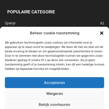
POPULAIRE CATEGORIE
Spanje
62
Frankrijk
47
Beheer cookie toestemming
Inspiratie
32
We gebruiken technologieën zoals cookies om informatie over je
Marokko
32
apparaat op te slaan en/of te raadplegen. We doen dit met als doel om de
beste ervaring te bieden en om gepersonaliseerde advertenties te tonen.
IJsland
32
Door in te stemmen met deze technologieën kunnen we gegevens zoals
Malta
31
bladeren gedrag of unieke ID's op deze site verwerken. Als je geen
toestemming geeft of je toestemming intrekt, kan dit een nadelige invloed
Roemenië
29
hebben op bepaalde functies en mogelijkheden.
Noorwegen
23
Bosnië & Herzegovina
23
Accepteren
Weigeren
Home
Over mij
Contact
Nieuwsbrief
Handige links
Bekijk voorkeuren
In de media