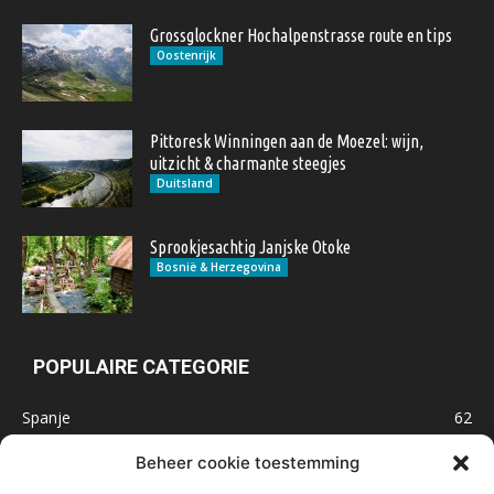
Grossglockner Hochalpenstrasse route en tips
Oostenrijk
Pittoresk Winningen aan de Moezel: wijn,
uitzicht & charmante steegjes
Duitsland
Sprookjesachtig Janjske Otoke
Bosnië & Herzegovina
POPULAIRE CATEGORIE
Spanje
62
Frankrijk
47
Beheer cookie toestemming
Inspiratie
32