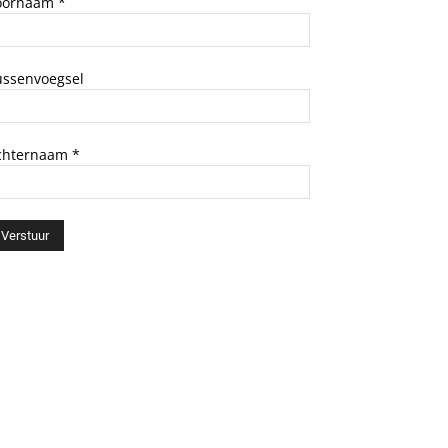
oornaam
*
ussenvoegsel
chternaam
*