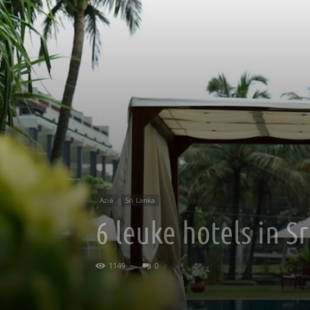
Azië
Sri Lanka
6 leuke hotels in S
1149
0