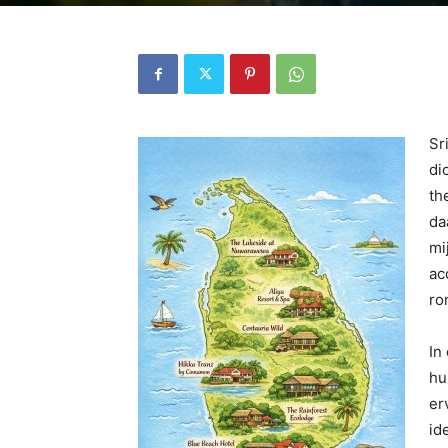
Sr
di
th
da
mi
ac
ro
In
hu
er
id