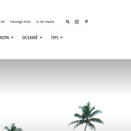
ief
Handige links
In de media
ROPA
OCEANIË
TIPS