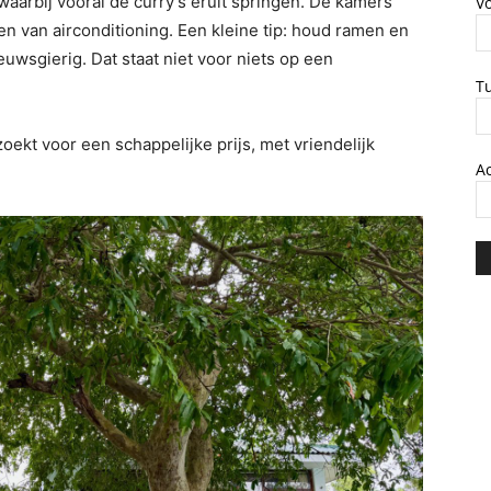
aarbij vooral de curry’s eruit springen. De kamers
V
n van airconditioning. Een kleine tip: houd ramen en
uwsgierig. Dat staat niet voor niets op een
T
zoekt voor een schappelijke prijs, met vriendelijk
A