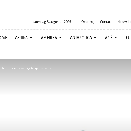
zaterdag 8 augustus 2026
Over mij
Contact
Nieuwsbr
OME
AFRIKA
AMERIKA
ANTARCTICA
AZIË
EU
a die je reis onvergetelijk maken