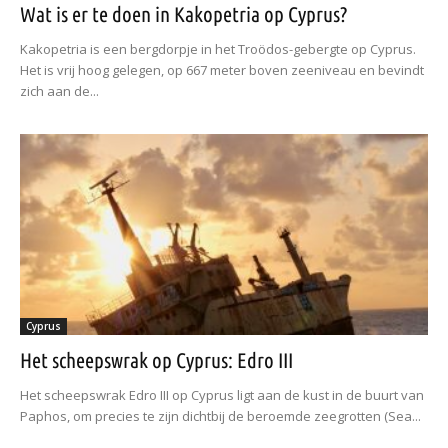
Wat is er te doen in Kakopetria op Cyprus?
Kakopetria is een bergdorpje in het Troödos-gebergte op Cyprus.
Het is vrij hoog gelegen, op 667 meter boven zeeniveau en bevindt
zich aan de...
Cyprus
Het scheepswrak op Cyprus: Edro III
Het scheepswrak Edro III op Cyprus ligt aan de kust in de buurt van
Paphos, om precies te zijn dichtbij de beroemde zeegrotten (Sea...