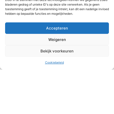
bladeren gedrag of unieke ID's op deze site verwerken. Als je geen
toestemming geeft of je toestemming intrekt, kan dit een nadelige invloed
hebben op bepaalde functies en mogelijkheden.
Cyprus
Accepteren
Omodos, tips & bezienswaardigheden
Weigeren
Omodos is een prachtig dorpje in het Troödosgebergte van Cyprus.
Het staat bekend om zijn gezellige, kleurrijke steegjes, het
beroemde Timios Stavrosklooster en het...
Bekijk voorkeuren
Cookiebeleid
Buy me a coffee