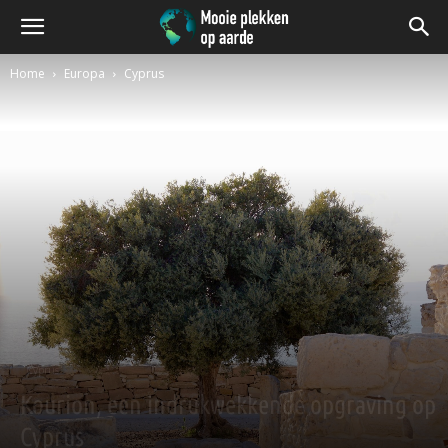
Home
Europa
Cyprus
Cyprus
Kourion, een indrukwekkende opgraving op
Cyprus