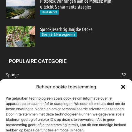
Pittoresk Winningen aan de Moezel: wijn,
uitzicht & charmante steegjes
Duitsland
Sprookjesachtig Janjske Otoke
Bosnië & Herzegovina
POPULAIRE CATEGORIE
Spanje
62
Frankrijk
47
Beheer cookie toestemming
Inspiratie
32
We gebruiken technologieën zoals cookies om informatie over je
Marokko
32
apparaat op te slaan en/of te raadplegen. We doen dit met als doel om de
beste ervaring te bieden en om gepersonaliseerde advertenties te tonen.
IJsland
32
Door in te stemmen met deze technologieën kunnen we gegevens zoals
Malta
31
bladeren gedrag of unieke ID's op deze site verwerken. Als je geen
toestemming geeft of je toestemming intrekt, kan dit een nadelige invloed
Roemenië
29
hebben op bepaalde functies en mogelijkheden.