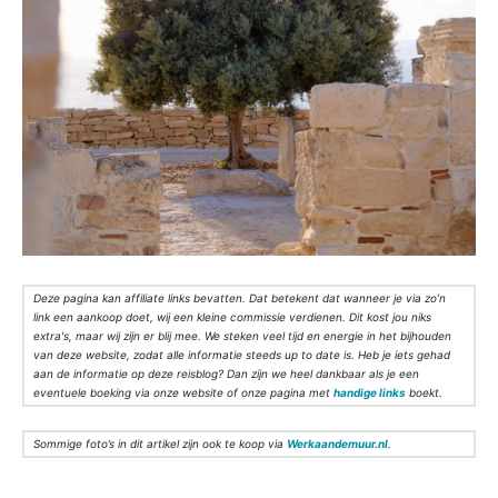
Deze pagina kan affiliate links bevatten. Dat betekent dat wanneer je via zo’n
link een aankoop doet, wij een kleine commissie verdienen. Dit kost jou niks
extra's, maar wij zijn er blij mee. We steken veel tijd en energie in het bijhouden
van deze website, zodat alle informatie steeds up to date is. Heb je iets gehad
aan de informatie op deze reisblog? Dan zijn we heel dankbaar als je een
eventuele boeking via onze website of onze pagina met
handige links
boekt.
Sommige foto’s in dit artikel zijn ook te koop via
Werkaandemuur.nl
.