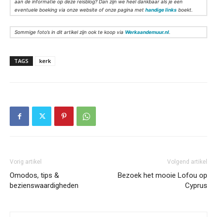
aan de informatie op deze reisblog? Dan zijn we heel dankbaar als je een
eventuele boeking via onze website of onze pagina met
handige links
boekt.
Sommige foto’s in dit artikel zijn ook te koop via
Werkaandemuur.nl
.
TAGS
kerk
Vorig artikel
Volgend artikel
Omodos, tips &
Bezoek het mooie Lofou op
bezienswaardigheden
Cyprus