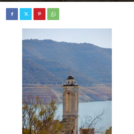
2896
0