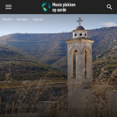
Home
Europa
Cyprus
Cyprus
Het onderwaterkerkje van Alassa bij het
Kouris stuwmeer