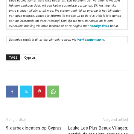
Deze pagina kan affiliate links bevatten. Dat betekent dat wanneer je via zo’n
link een aankoop doet, wij een kleine commissie verdienen. Dit kost jou niks
extra's, maar wij zijn er blij mee. We steken veel tijd en energie in het bijhouden
van deze website, zodat alle informatie steeds up to date is. Heb je iets gehad
aan de informatie op deze reisblog? Dan zijn we heel dankbaar als je een
eventuele boeking via onze website of onze pagina met
handige links
boekt.
Sommige foto’s in dit artikel zijn ook te koop via
Werkaandemuur.nl
.
TAGS
Cyprus
Vorig artikel
Volgend artikel
9 x urbex locaties op Cyprus
Leuke Les Plus Beaux Villages: