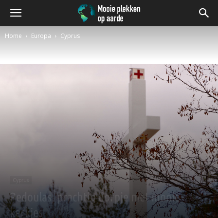
Home
Europa
Cyprus
Cyprus
Pedoulas, prachtig dorpje met mooie
kerkjes