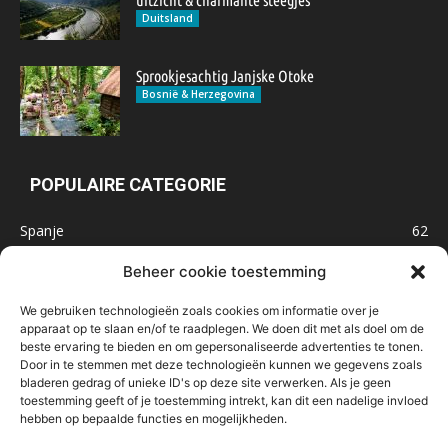
Duitsland
Sprookjesachtig Janjske Otoke
Bosnië & Herzegovina
POPULAIRE CATEGORIE
Spanje
62
Frankrijk
47
Beheer cookie toestemming
Inspiratie
32
We gebruiken technologieën zoals cookies om informatie over je
Marokko
32
apparaat op te slaan en/of te raadplegen. We doen dit met als doel om de
beste ervaring te bieden en om gepersonaliseerde advertenties te tonen.
IJsland
32
Door in te stemmen met deze technologieën kunnen we gegevens zoals
Malta
31
bladeren gedrag of unieke ID's op deze site verwerken. Als je geen
toestemming geeft of je toestemming intrekt, kan dit een nadelige invloed
Roemenië
29
hebben op bepaalde functies en mogelijkheden.
Noorwegen
23