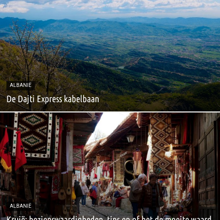
ALBANIË
De Dajti Express kabelbaan
ALBANIË
Krujë: bezienswaardigheden, tips en of het de moeite waard