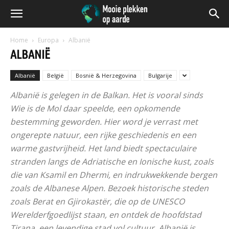
Home
Europa
Albanië
ALBANIË
Albanië
België
Bosnië & Herzegovina
Bulgarije
Albanië is gelegen in de Balkan. Het is vooral sinds
Wie is de Mol daar speelde, een opkomende
bestemming geworden. Hier word je verrast met
ongerepte natuur, een rijke geschiedenis en een
warme gastvrijheid. Het land biedt spectaculaire
stranden langs de Adriatische en Ionische kust, zoals
die van Ksamil en Dhermi, en indrukwekkende bergen
zoals de Albanese Alpen. Bezoek historische steden
zoals Berat en Gjirokastër, die op de UNESCO
Werelderfgoedlijst staan, en ontdek de hoofdstad
Tirana, een levendige stad vol cultuur. Albanië is