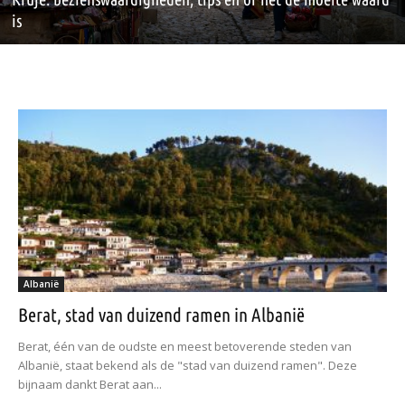
is
Albanië
Berat, stad van duizend ramen in Albanië
Berat, één van de oudste en meest betoverende steden van
Albanië, staat bekend als de "stad van duizend ramen". Deze
bijnaam dankt Berat aan...