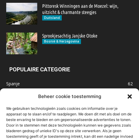
Pittoresk Winningen aan de Moezel: wijn,
uitzicht & charmante steegjes
Duitsland
Sprookjesachtig Janjske Otoke
Bosnië & Herzegovina
POPULAIRE CATEGORIE
Spanje
62
Frankrijk
47
Beheer cookie toestemming
Inspiratie
32
We gebruiken technologieën zoals cookies om informatie over je
Marokko
32
apparaat op te slaan en/of te raadplegen. We doen dit met als doel om de
beste ervaring te bieden en om gepersonaliseerde advertenties te tonen.
IJsland
32
Door in te stemmen met deze technologieën kunnen we gegevens zoals
Malta
31
bladeren gedrag of unieke ID's op deze site verwerken. Als je geen
toestemming geeft of je toestemming intrekt, kan dit een nadelige invloed