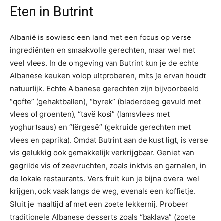
Eten in Butrint
Albanië is sowieso een land met een focus op verse
ingrediënten en smaakvolle gerechten, maar wel met
veel vlees. In de omgeving van Butrint kun je de echte
Albanese keuken volop uitproberen, mits je ervan houdt
natuurlijk. Echte Albanese gerechten zijn bijvoorbeeld
“qofte” (gehaktballen), “byrek” (bladerdeeg gevuld met
vlees of groenten), “tavë kosi” (lamsvlees met
yoghurtsaus) en “fërgesë” (gekruide gerechten met
vlees en paprika). Omdat Butrint aan de kust ligt, is verse
vis gelukkig ook gemakkelijk verkrijgbaar. Geniet van
gegrilde vis of zeevruchten, zoals inktvis en garnalen, in
de lokale restaurants. Vers fruit kun je bijna overal wel
krijgen, ook vaak langs de weg, evenals een koffietje.
Sluit je maaltijd af met een zoete lekkernij. Probeer
traditionele Albanese desserts zoals “baklava” (zoete