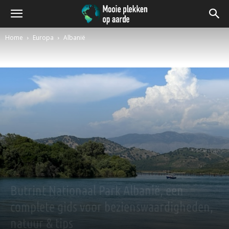
Home
Europa
Albanië
Albanië
Butrint Nationaal Park Albanië, een
complete gids voor bezienswaardigheden,
natuur & tips