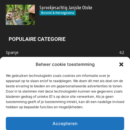
Sprookjesachtig Janjske Otoke
Bosnië & Herzegovina
POPULAIRE CATEGORIE
Spanje
62
Frankrijk
47
Beheer cookie toestemming
Inspiratie
32
We gebruiken technologieën zoals cookies om informatie over je
Marokko
32
apparaat op te slaan en/of te raadplegen. We doen dit met als doel om de
beste ervaring te bieden en om gepersonaliseerde advertenties te tonen.
IJsland
32
Door in te stemmen met deze technologieën kunnen we gegevens zoals
Malta
31
bladeren gedrag of unieke ID's op deze site verwerken. Als je geen
toestemming geeft of je toestemming intrekt, kan dit een nadelige invloed
Roemenië
29
hebben op bepaalde functies en mogelijkheden.
Noorwegen
23
Bosnië & Herzegovina
23
Accepteren