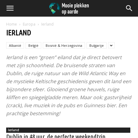
Home
Europa
Ierland
IERLAND
Albanië
België
Bosnië & Herzegovina
Bulgarije
Ierland is een “groen” eiland dat je direct betovert
met zijn schoonheid. De bruisende straten van
Dublin, de ruige natuur van de Wild Atlantic Way en
de mystieke Keltische geschiedenis geven dit land een
bijzondere sfeer. Glooiend groene heuvels, ruige
kliffen en spiegelgladde meren. Maar ook: gastvrijheid
(crack), live muziek in de pubs en Guinness bier. Een
prachtige bestemming!
Ierland
Dublin in 48 uur, de perfecte weekendtrip