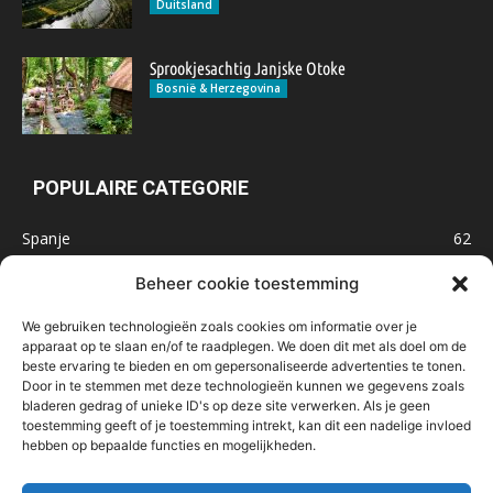
Duitsland
Sprookjesachtig Janjske Otoke
Bosnië & Herzegovina
POPULAIRE CATEGORIE
Spanje
62
Frankrijk
47
Beheer cookie toestemming
Inspiratie
32
We gebruiken technologieën zoals cookies om informatie over je
Marokko
32
apparaat op te slaan en/of te raadplegen. We doen dit met als doel om de
beste ervaring te bieden en om gepersonaliseerde advertenties te tonen.
IJsland
32
Door in te stemmen met deze technologieën kunnen we gegevens zoals
Malta
31
bladeren gedrag of unieke ID's op deze site verwerken. Als je geen
toestemming geeft of je toestemming intrekt, kan dit een nadelige invloed
Roemenië
29
hebben op bepaalde functies en mogelijkheden.
Noorwegen
23