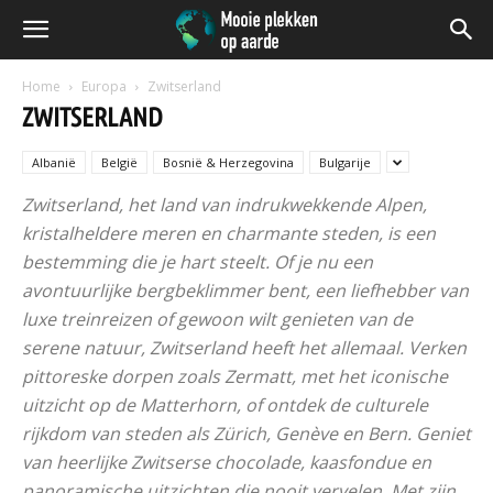
Home
Europa
Zwitserland
ZWITSERLAND
Albanië
België
Bosnië & Herzegovina
Bulgarije
Zwitserland, het land van indrukwekkende Alpen,
kristalheldere meren en charmante steden, is een
bestemming die je hart steelt. Of je nu een
avontuurlijke bergbeklimmer bent, een liefhebber van
luxe treinreizen of gewoon wilt genieten van de
serene natuur, Zwitserland heeft het allemaal. Verken
pittoreske dorpen zoals Zermatt, met het iconische
uitzicht op de Matterhorn, of ontdek de culturele
rijkdom van steden als Zürich, Genève en Bern. Geniet
van heerlijke Zwitserse chocolade, kaasfondue en
panoramische uitzichten die nooit vervelen. Met zijn