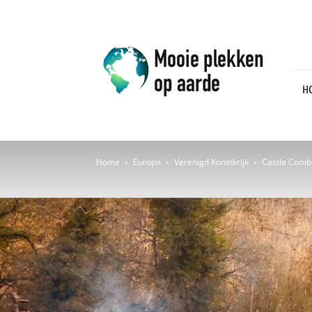
Mooie
plekken
op
aarde
H
Home
Europa
Verenigd Koninkrijk
Castle Combe