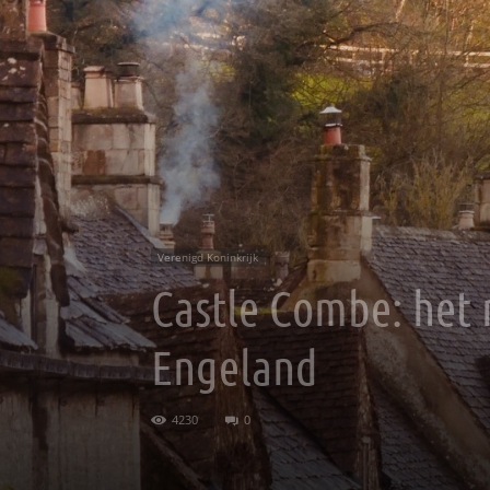
Verenigd Koninkrijk
Castle Combe: het 
Engeland
4230
0