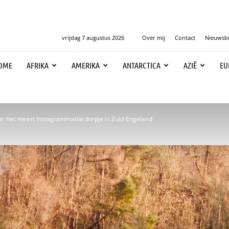
vrijdag 7 augustus 2026
Over mij
Contact
Nieuwsbr
OME
AFRIKA
AMERIKA
ANTARCTICA
AZIË
EU
: het meest Instagrammable dorpje in Zuid-Engeland