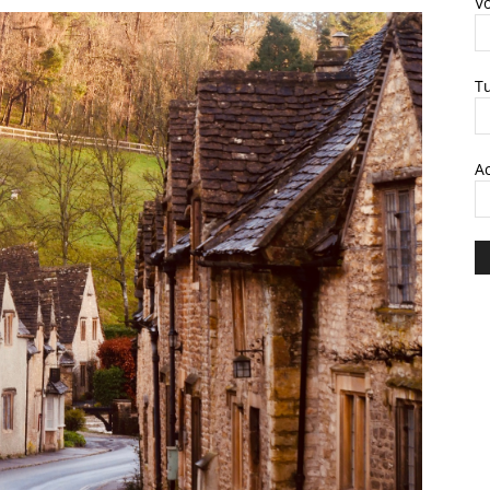
V
T
A