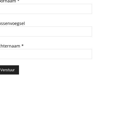
oornaam
*
ussenvoegsel
chternaam
*