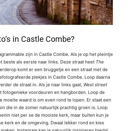
to’s in Castle Combe?
agrammable zijn in Castle Combe. Als je op het pleintje
et beste als eerste naar links. Deze straat heet
The
 Verderop komt er een bruggetje en een straat met de
gefotografeerde plekjes in Castle Combe. Loop daarna
rder de straat in. Als je naar links gaat,
West street
 met fotogenieke voordeuren en hangborden. Loop de
 de moeite waard is om even rond te lopen. Er staat een
uin die in de zomer natuurlijk prachtig groen is. Loop
enin niet per se de mooiste kerk, maar buiten kun je
se kerk en de omgeving. Dwaal lekker rond en kies
 maken. Instagram kan je natuurlijk inspireren hierbij,