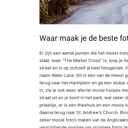
Waar maak je de beste fo
Er zijn een aantal punten die het meest Inst
staat, waar “The Market Cross” is, loop je h
street
en is op zichzelf al heel fotogeniek.
naam
Water Lane
. Dit is één van de meest 
terug naar het marktplein en ga een stukje ve
in, zie je ook weer allerlei mooie huisjes
straat uit en je komt in het park, wat zeker
prieeltje, er is een theehuis en een mooie t
daarna terug naar St. Andrew’s Church. Binn
zeker mooie foto’s maken van de Anglicaan
verschillende posities om originele foto’s te