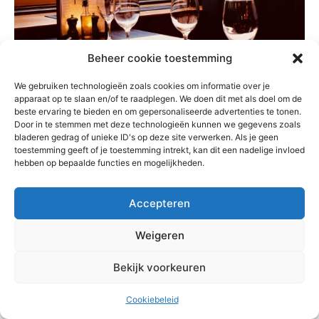
Beheer cookie toestemming
We gebruiken technologieën zoals cookies om informatie over je
apparaat op te slaan en/of te raadplegen. We doen dit met als doel om de
Overnachten in Edinburgh
beste ervaring te bieden en om gepersonaliseerde advertenties te tonen.
Door in te stemmen met deze technologieën kunnen we gegevens zoals
bladeren gedrag of unieke ID's op deze site verwerken. Als je geen
Edinburgh is een grote stad met heel veel
toestemming geeft of je toestemming intrekt, kan dit een nadelige invloed
hebben op bepaalde functies en mogelijkheden.
overnachtingsplekken. De eerste keer zat ik in een prima
hotel, maar wel wat ver lopen vanaf de stad. Inmiddels
weet ik dat ik liever in de wijk Stockbridge zit. Veel
Accepteren
rustiger dan in het hectische centrum en een hele relaxte
Weigeren
wijk. Een beetje het Parijs van Edinburgh. Tips in deze
wijk zijn:
Nira Caledonia
,
Raeburn Hotel
en
New Town
Bekijk voorkeuren
Guest Hotel
.
Cookiebeleid