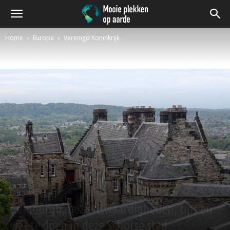
Home
Europa
Verenigd Koninkrijk
Verenigd Koninkrijk
Edinburgh, bezienswaardigheden, tips en
wat te doen in deze Schotse stad