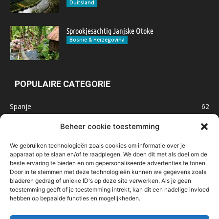
Duitsland
Sprookjesachtig Janjske Otoke
Bosnië & Herzegovina
POPULAIRE CATEGORIE
Spanje
62
Frankrijk
47
Beheer cookie toestemming
Inspiratie
32
We gebruiken technologieën zoals cookies om informatie over je
Marokko
32
apparaat op te slaan en/of te raadplegen. We doen dit met als doel om de
beste ervaring te bieden en om gepersonaliseerde advertenties te tonen.
IJsland
32
Door in te stemmen met deze technologieën kunnen we gegevens zoals
Malta
31
bladeren gedrag of unieke ID's op deze site verwerken. Als je geen
toestemming geeft of je toestemming intrekt, kan dit een nadelige invloed
Roemenië
29
hebben op bepaalde functies en mogelijkheden.
Noorwegen
23