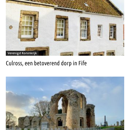
Verenigd Koninkrijk
Culross, een betoverend dorp in Fife