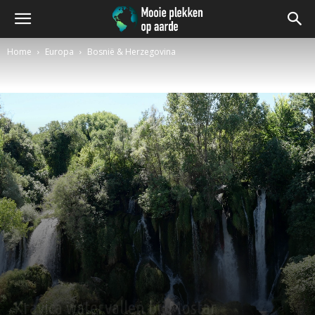
Home
Europa
Bosnië & Herzegovina
Bosnië & Herzegovina
Kravica watervallen bij Mostar