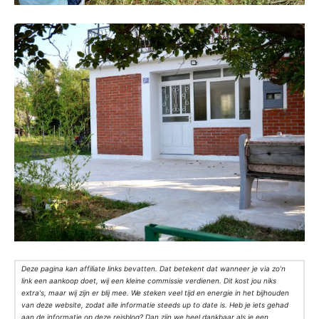
Deze pagina kan affiliate links bevatten. Dat betekent dat wanneer je via zo’n
link een aankoop doet, wij een kleine commissie verdienen. Dit kost jou niks
extra's, maar wij zijn er blij mee. We steken veel tijd en energie in het bijhouden
van deze website, zodat alle informatie steeds up to date is. Heb je iets gehad
aan de informatie op deze reisblog? Dan zijn we heel dankbaar als je een