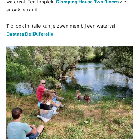
waterval. Een topplek!
Glamping House Two Rivers
ziet
er ook leuk uit.
Tip: ook in Italië kun je zwemmen bij een waterval:
Castata Dell’Alferello
!