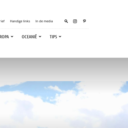
ief
Handige links
In de media
ROPA
OCEANIË
TIPS