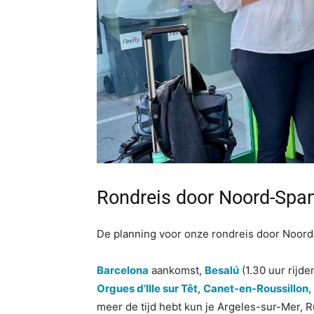
Rondreis door Noord-Spanj
De planning voor onze rondreis door Noord-
Barcelona
aankomst,
Besalú
(1.30 uur rijde
Orgues d’Ille sur Têt
,
Canet-en-Roussillon
,
meer de tijd hebt kun je Argeles-sur-Mer, R