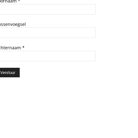
oornaam
*
ussenvoegsel
chternaam
*