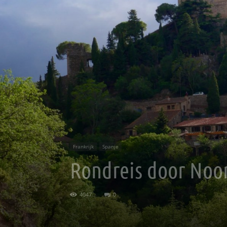
Frankrijk
Spanje
Rondreis door Noor
4047
0