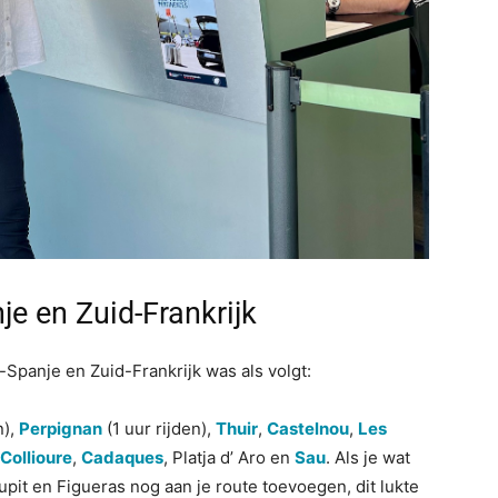
e en Zuid-Frankrijk
Spanje en Zuid-Frankrijk was als volgt:
n),
Perpignan
(1 uur rijden),
Thuir
,
Castelnou
,
Les
Collioure
,
Cadaques
, Platja d’ Aro en
Sau
. Als je wat
upit en Figueras nog aan je route toevoegen, dit lukte