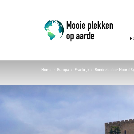
Mooie
plekken
op
aarde
H
Home
Europa
Frankrijk
Rondreis door Noord-Sp