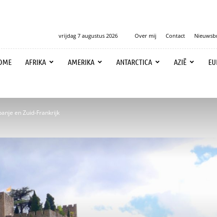
vrijdag 7 augustus 2026
Over mij
Contact
Nieuwsbr
OME
AFRIKA
AMERIKA
ANTARCTICA
AZIË
EU
anje en Zuid-Frankrijk