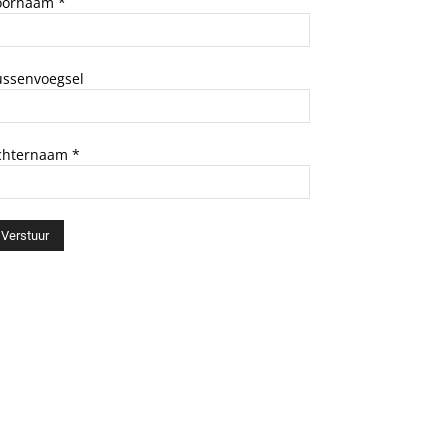
oornaam
*
ussenvoegsel
chternaam
*