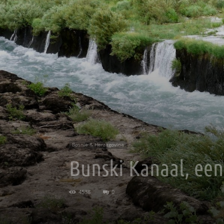
Bosnië & Herzegovina
Bunski Kanaal, een
4538
0