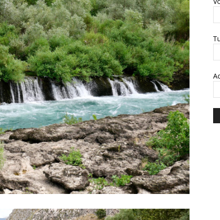
V
T
A