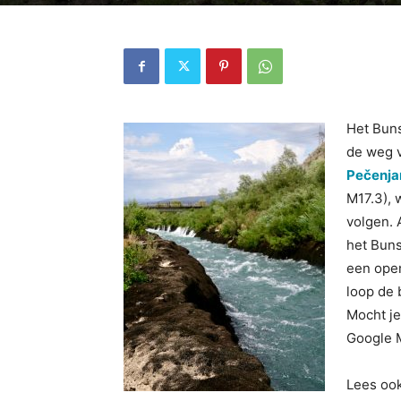
Het Buns
de weg v
Pečenja
M17.3), w
volgen. 
het Buns
een open
loop de 
Mocht je
Google M
Lees oo