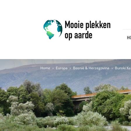
Mooie
plekken
op
aarde
H
Home
Europa
Bosnië & Herzegovina
Bunski Ka