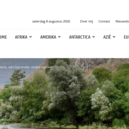
zaterdag 8 augustus 2026
Over mij
Contact
Nieuwsbr
OME
AFRIKA
AMERIKA
ANTARCTICA
AZIË
EU
naal, een bijzonder stukje natuur