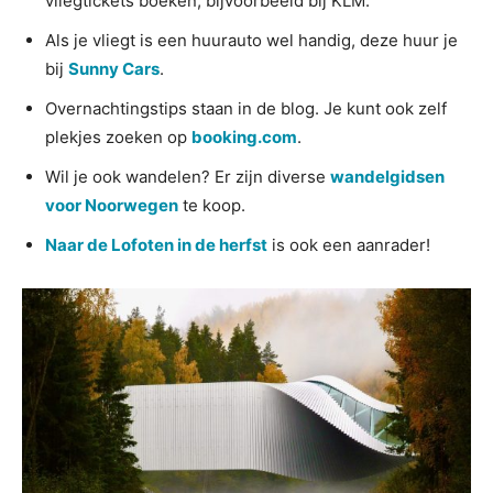
vliegtickets boeken, bijvoorbeeld bij KLM.
Als je vliegt is een huurauto wel handig, deze huur je
bij
Sunny Cars
.
Overnachtingstips staan in de blog. Je kunt ook zelf
plekjes zoeken op
booking.com
.
Wil je ook wandelen? Er zijn diverse
wandelgidsen
voor Noorwegen
te koop.
Naar de Lofoten in de herfst
is ook een aanrader!