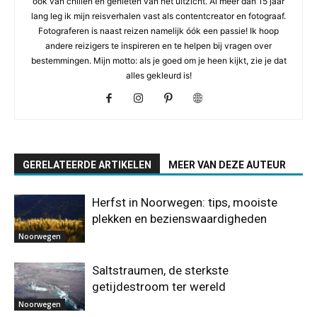
ook van chillen en genieten van het uitzicht. Al meer dan 15 jaar
lang leg ik mijn reisverhalen vast als contentcreator en fotograaf.
Fotograferen is naast reizen namelijk óók een passie! Ik hoop
andere reizigers te inspireren en te helpen bij vragen over
bestemmingen. Mijn motto: als je goed om je heen kijkt, zie je dat
alles gekleurd is!
GERELATEERDE ARTIKELEN
MEER VAN DEZE AUTEUR
Herfst in Noorwegen: tips, mooiste
plekken en bezienswaardigheden
Noorwegen
Saltstraumen, de sterkste
getijdestroom ter wereld
Noorwegen