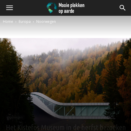
Home
Europa
Noorwegen
Noorwegen
Het Kistefos Museum in de herfst bezoeken