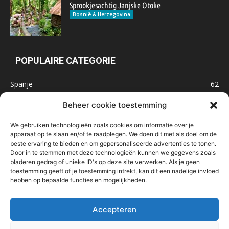
Sprookjesachtig Janjske Otoke
Bosnië & Herzegovina
POPULAIRE CATEGORIE
Spanje
62
Frankrijk
47
Beheer cookie toestemming
Inspiratie
32
We gebruiken technologieën zoals cookies om informatie over je
Marokko
32
apparaat op te slaan en/of te raadplegen. We doen dit met als doel om de
beste ervaring te bieden en om gepersonaliseerde advertenties te tonen.
IJsland
32
Door in te stemmen met deze technologieën kunnen we gegevens zoals
Malta
31
bladeren gedrag of unieke ID's op deze site verwerken. Als je geen
toestemming geeft of je toestemming intrekt, kan dit een nadelige invloed
Roemenië
29
hebben op bepaalde functies en mogelijkheden.
Noorwegen
23
Bosnië & Herzegovina
23
Accepteren