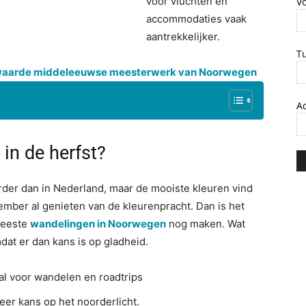
voor vluchten en
V
accommodaties vaak
aantrekkelijker.
T
ewaarde middeleeuwse meesterwerk van Noorwegen
A
n de herfst?
rder dan in Nederland, maar de mooiste kleuren vind
tember al genieten van de kleurenpracht. Dan is het
meeste
wandelingen in Noorwegen
nog maken. Wat
omdat er dan kans is op gladheid.
al voor wandelen en roadtrips
eer kans op het noorderlicht.