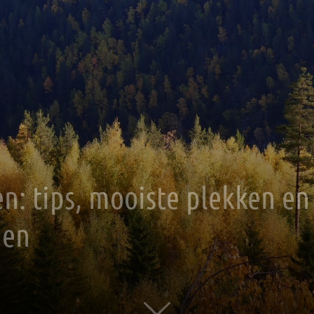
n: tips, mooiste plekken en
den