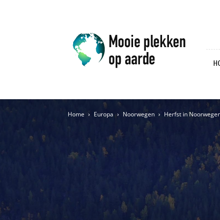
Mooie
plekken
op
aarde
H
Home
Europa
Noorwegen
Herfst in Noorwegen