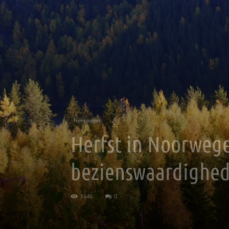
Noorwegen
Herfst in Noorwege
bezienswaardighe
1646
0