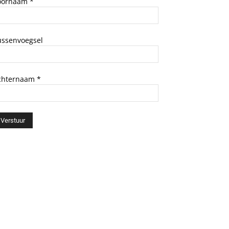
oornaam
*
ussenvoegsel
chternaam
*