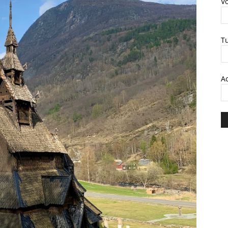
V
T
A