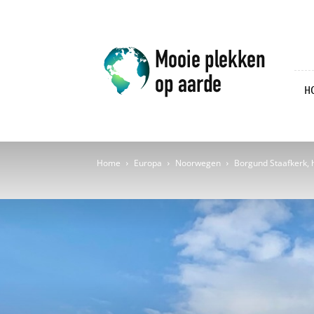
Mooie
plekken
op
aarde
H
Home
Europa
Noorwegen
Borgund Staafkerk,