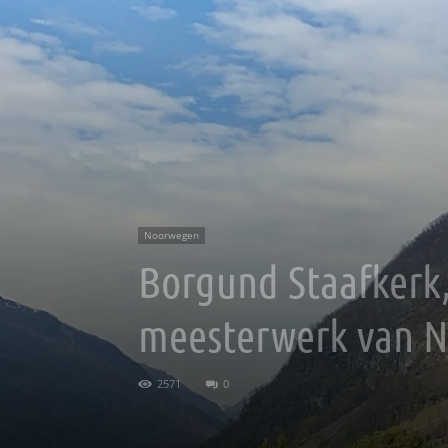
Noorwegen
Borgund Staafkerk
meesterwerk van 
2571
0