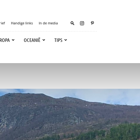
ief
Handige links
In de media
ROPA
OCEANIË
TIPS