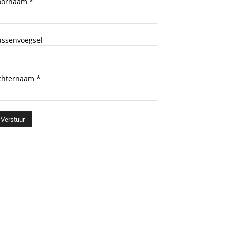
oornaam
*
ussenvoegsel
chternaam
*