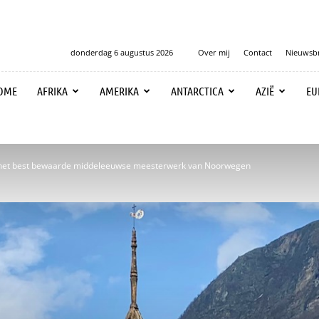
donderdag 6 augustus 2026
Over mij
Contact
Nieuwsbr
OME
AFRIKA
AMERIKA
ANTARCTICA
AZIË
EU
 het best bewaarde middeleeuwse meesterwerk van Noorwegen