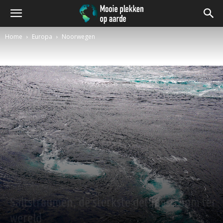
Home
Europa
Noorwegen
Noorwegen
Saltstraumen, de sterkste getijdestroom ter
wereld