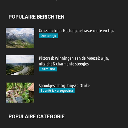
POPULAIRE BERICHTEN
Grossglockner Hochalpenstrasse route en tips
Oostenrijk
Pittoresk Winningen aan de Moezel: wijn,
uitzicht & charmante steegjes
Duitsland
Sprookjesachtig Janjske Otoke
Bosnië & Herzegovina
POPULAIRE CATEGORIE