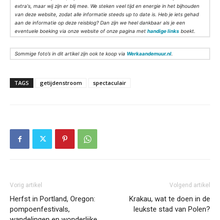
extra's, maar wij zijn er blij mee. We steken veel tijd en energie in het bijhouden
van deze website, zodat alle informatie steeds up to date is. Heb je iets gehad
aan de informatie op deze reisblog? Dan zijn we heel dankbaar als je een
eventuele boeking via onze website of onze pagina met
handige links
boekt.
Sommige foto’s in dit artikel zijn ook te koop via
Werkaandemuur.nl
.
TAGS
getijdenstroom
spectaculair
Vorig artikel
Volgend artikel
Herfst in Portland, Oregon:
Krakau, wat te doen in de
pompoenfestivals,
leukste stad van Polen?
wandelingen en wonderlijke