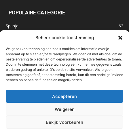
POPULAIRE CATEGORIE
Spanje
62
Frankrijk
47
Beheer cookie toestemming
Inspiratie
32
We gebruiken technologieën zoals cookies om informatie over je
Marokko
32
apparaat op te slaan en/of te raadplegen. We doen dit met als doel om de
beste ervaring te bieden en om gepersonaliseerde advertenties te tonen.
IJsland
32
Door in te stemmen met deze technologieën kunnen we gegevens zoals
Malta
31
bladeren gedrag of unieke ID's op deze site verwerken. Als je geen
toestemming geeft of je toestemming intrekt, kan dit een nadelige invloed
Roemenië
29
hebben op bepaalde functies en mogelijkheden.
Noorwegen
23
Bosnië & Herzegovina
23
Accepteren
Weigeren
Home
Over mij
Contact
Nieuwsbrief
Handige links
Bekijk voorkeuren
In de media