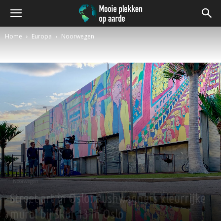
Home
Europa
Noorwegen
Noorwegen
Street art in Oslo: Pushwagners kleurrijke
mural bij Skur 13 in Oslo