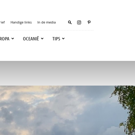
ief
Handige links
In de media
ROPA
OCEANIË
TIPS