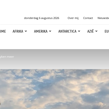
donderdag 6 augustus 2026
Over mij
Contact
Nieuwsbr
OME
AFRIKA
AMERIKA
ANTARCTICA
AZIË
EU
ryken meer