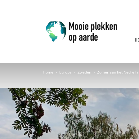
Mooie
plekken
op
aarde
H
Home
Europa
Zweden
Zomer aan het Nedre F