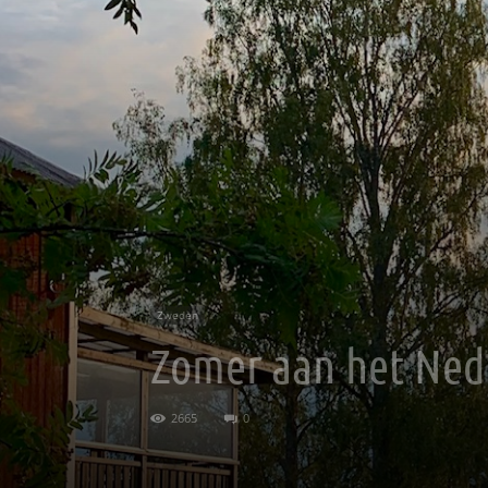
Zweden
Zomer aan het Ned
2665
0