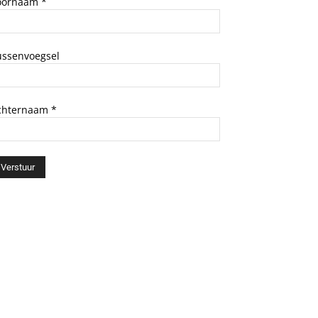
oornaam
*
ussenvoegsel
chternaam
*