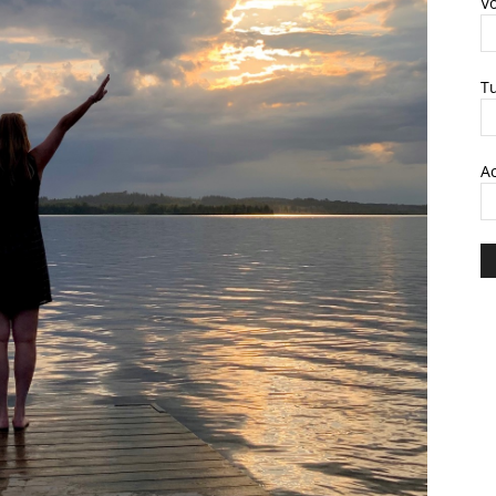
V
T
A