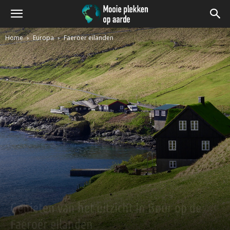
Home
Europa
Faeröer eilanden
Faeröer eilanden
Genieten van het uitzicht in Bøur op de
Faeroër eilanden