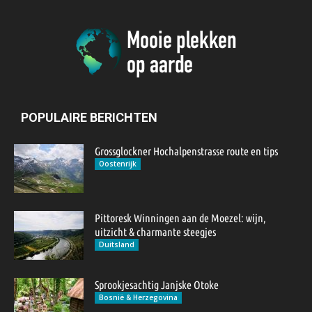
POPULAIRE BERICHTEN
Grossglockner Hochalpenstrasse route en tips
Oostenrijk
Pittoresk Winningen aan de Moezel: wijn,
uitzicht & charmante steegjes
Duitsland
Sprookjesachtig Janjske Otoke
Bosnië & Herzegovina