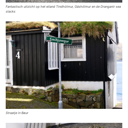
Fantastisch uitzicht op het eiland Tindhólmur, Gáshólmur en de Dranganir sea
stacks
Straatje in Bøur