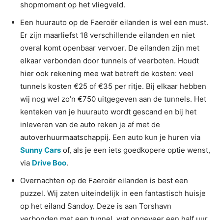
shopmoment op het vliegveld.
Een huurauto op de Faeroër eilanden is wel een must.
Er zijn maarliefst 18 verschillende eilanden en niet
overal komt openbaar vervoer. De eilanden zijn met
elkaar verbonden door tunnels of veerboten. Houdt
hier ook rekening mee wat betreft de kosten: veel
tunnels kosten €25 of €35 per ritje. Bij elkaar hebben
wij nog wel zo’n €750 uitgegeven aan de tunnels. Het
kenteken van je huurauto wordt gescand en bij het
inleveren van de auto reken je af met de
autoverhuurmaatschappij. Een auto kun je huren via
Sunny Cars
of, als je een iets goedkopere optie wenst,
via
Drive Boo
.
Overnachten op de Faeroër eilanden is best een
puzzel. Wij zaten uiteindelijk in een fantastisch huisje
op het eiland Sandoy. Deze is aan Torshavn
verbonden met een tunnel, wat ongeveer een half uur