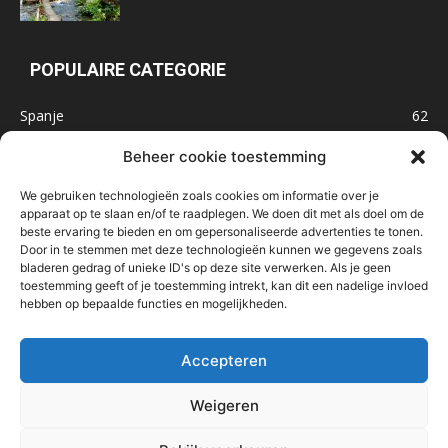
POPULAIRE CATEGORIE
Spanje
62
Frankrijk
47
Beheer cookie toestemming
Inspiratie
32
We gebruiken technologieën zoals cookies om informatie over je
Marokko
32
apparaat op te slaan en/of te raadplegen. We doen dit met als doel om de
beste ervaring te bieden en om gepersonaliseerde advertenties te tonen.
IJsland
32
Door in te stemmen met deze technologieën kunnen we gegevens zoals
Malta
31
bladeren gedrag of unieke ID's op deze site verwerken. Als je geen
toestemming geeft of je toestemming intrekt, kan dit een nadelige invloed
Roemenië
29
hebben op bepaalde functies en mogelijkheden.
Noorwegen
23
Bosnië & Herzegovina
23
Accepteren
Weigeren
Home
Over mij
Contact
Nieuwsbrief
Handige links