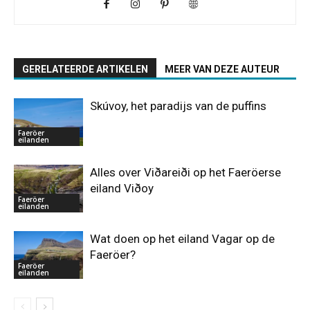
GERELATEERDE ARTIKELEN
MEER VAN DEZE AUTEUR
Skúvoy, het paradijs van de puffins
Faeröer
eilanden
Alles over Viðareiði op het Faeröerse
eiland Viðoy
Faeröer
eilanden
Wat doen op het eiland Vagar op de
Faeröer?
Faeröer
eilanden