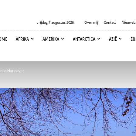
vrijdag 7 augustus 2026
Over mij
Contact
Nieuwsbr
OME
AFRIKA
AMERIKA
ANTARCTICA
AZIË
EU
en in Hannover