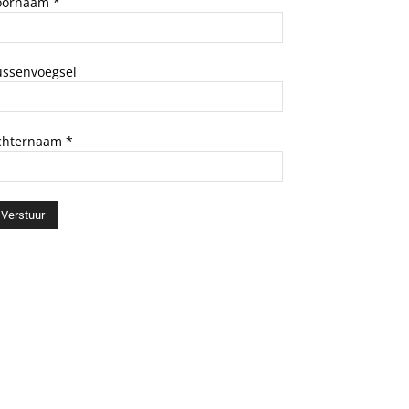
oornaam
*
ussenvoegsel
chternaam
*