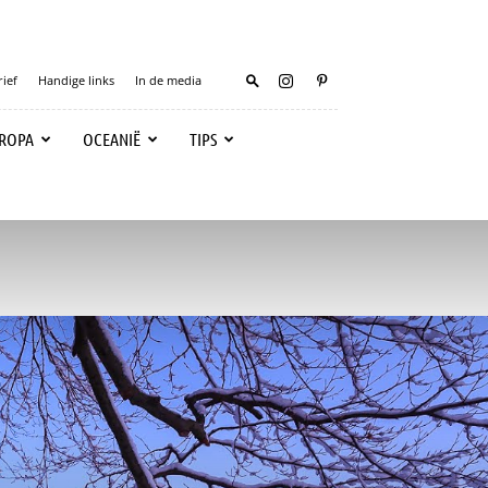
ief
Handige links
In de media
ROPA
OCEANIË
TIPS