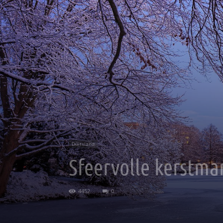
Duitsland
Sfeervolle kerstma
4452
0