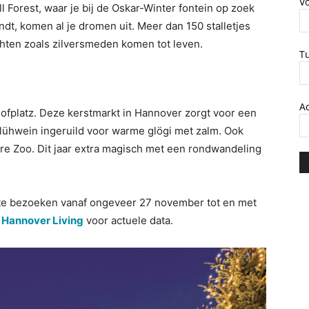
V
l Forest, waar je bij de Oskar-Winter fontein op zoek
ndt, komen al je dromen uit. Meer dan 150 stalletjes
ten zoals zilversmeden komen tot leven.
T
A
hofplatz. Deze kerstmarkt in Hannover zorgt voor een
lühwein ingeruild voor warme glögi met zalm. Ook
re Zoo. Dit jaar extra magisch met een rondwandeling
 te bezoeken vanaf ongeveer 27 november tot en met
n
Hannover Living
voor actuele data.