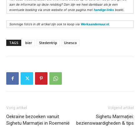
aan de informatie op deze reisblog? Dan zijn we heel dankbaar als je een
eventuele boeking via onze website of onze pagina met
handige links
boekt.
Sommige foto’s in dit artikel zijn ook te koop via
Werkaandemuur.nl
.
TAGS
bier
Stedentrip
Unesco
Vorig artikel
Volgend artikel
Oekraïne bezoeken vanuit
Sighetu Marmației:
Sighetu Marmației in Roemenië
bezienswaardigheden & tips