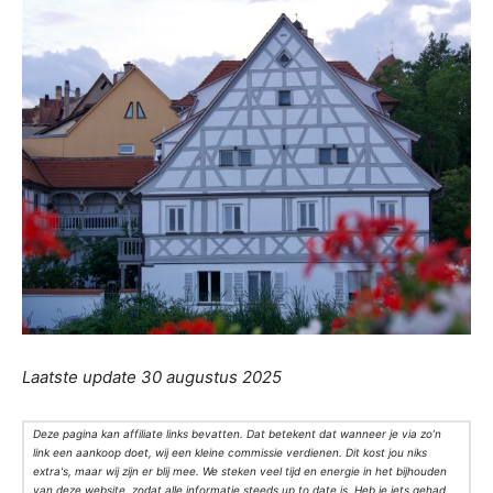
Laatste update 30 augustus 2025
Deze pagina kan affiliate links bevatten. Dat betekent dat wanneer je via zo’n
link een aankoop doet, wij een kleine commissie verdienen. Dit kost jou niks
extra's, maar wij zijn er blij mee. We steken veel tijd en energie in het bijhouden
van deze website, zodat alle informatie steeds up to date is. Heb je iets gehad