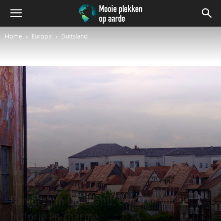
Home
Europa
Duitsland
Duitsland
Bamberg in Duitsland: een stad vol bier,
historie en charme