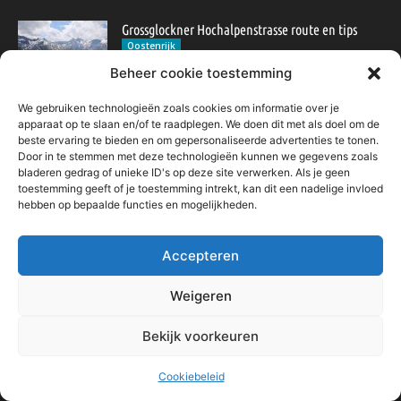
Grossglockner Hochalpenstrasse route en tips
Oostenrijk
Beheer cookie toestemming
We gebruiken technologieën zoals cookies om informatie over je
Pittoresk Winningen aan de Moezel: wijn,
apparaat op te slaan en/of te raadplegen. We doen dit met als doel om de
uitzicht & charmante steegjes
beste ervaring te bieden en om gepersonaliseerde advertenties te tonen.
Duitsland
Door in te stemmen met deze technologieën kunnen we gegevens zoals
bladeren gedrag of unieke ID's op deze site verwerken. Als je geen
toestemming geeft of je toestemming intrekt, kan dit een nadelige invloed
Sprookjesachtig Janjske Otoke
hebben op bepaalde functies en mogelijkheden.
Bosnië & Herzegovina
Accepteren
Weigeren
POPULAIRE CATEGORIE
Bekijk voorkeuren
Spanje
62
Frankrijk
47
Cookiebeleid
Inspiratie
32